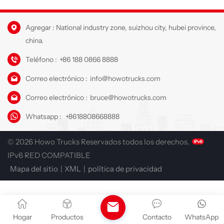
Agregar : National industry zone, suizhou city, hubei province,
china.
Teléfono :
+86 188 0866 8888
Correo electrónico :
info@howotrucks.com
Correo electrónico :
bruce@howotrucks.com
Whatsapp :
+8618808668888
© 2026 Howo Trucks Reservados todos los derechos.
IPv6 RED COMPATIBLE
Mapa del sitio
|
XML
|
política de privacidad
Hogar
Productos
Contacto
WhatsApp