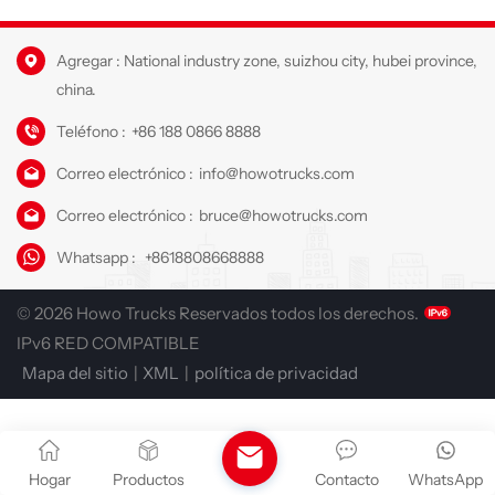
Agregar : National industry zone, suizhou city, hubei province,
china.
Teléfono :
+86 188 0866 8888
Correo electrónico :
info@howotrucks.com
Correo electrónico :
bruce@howotrucks.com
Whatsapp :
+8618808668888
© 2026 Howo Trucks Reservados todos los derechos.
IPv6 RED COMPATIBLE
Mapa del sitio
|
XML
|
política de privacidad
Hogar
Productos
Contacto
WhatsApp