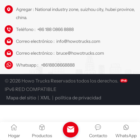
Agregar : National industry zone, suizhou city, hubei province,
china.
Teléfono :
+86 188 0866 8888
Correo electrónico :
info@howotrucks.com
Correo electrónico :
bruce@howotrucks.com
Whatsapp :
+8618808668888
© 2026 Howo Trucks Reservados todos los derechos.
IPv6 RED COMPATIBLE
Mapa del sitio
|
XML
|
política de privacidad
Hogar
Productos
Contacto
WhatsApp