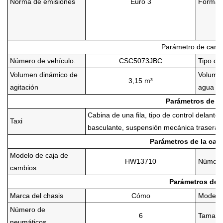
Norma de emisiones
Euro 3
Forma d
Parámetro de carga
Número de vehículo.
CSC5073JBC
Tipo de
Volumen dinámico de
Volumen
3,15 m³
agitación
agua
Parámetros de la
Cabina de una fila, tipo de control delante
Taxi
basculante, suspensión mecánica trasera de
Parámetros de la caj
Modelo de caja de
HW13710
Número
cambios
Parámetros del 
Marca del chasis
Cómo
Modelo 
Número de
6
Tamaño 
neumáticos