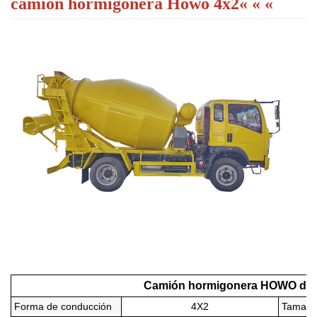
camión hormigonera Howo 4x2
« « «
Camión hormigonera HOWO de 3
Forma de conducción
4X2
Tamaño