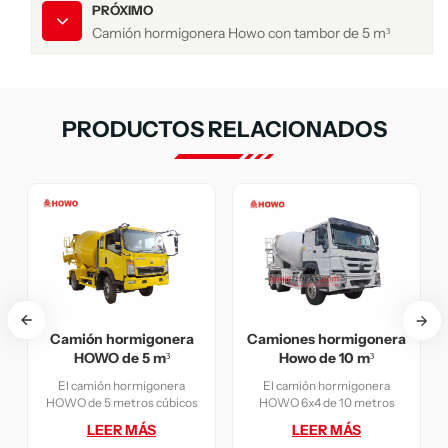
PRÓXIMO
Camión hormigonera Howo con tambor de 5 m³
PRODUCTOS RELACIONADOS
gonera
Camiones hormigonera
Camión hormigoner
 m³
Howo de 10 m³
Howo con tambor de 
m³
gonera
El camión hormigonera
El camión hormigonera
cúbicos
HOWO 6x4 de 10 metros
HOWO de 5 metros cúbico
OWO 2080
cúbicos adopta la cabina de
adopta la semicabina HO
S
LEER MÁS
LEER MÁS
una masa
media fila HOWO HW76, con
2080, con una masa total 