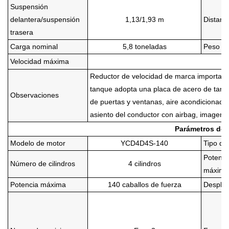
Suspensión
delantera/suspensión
1,13/1,93 m
Distanci
trasera
Carga nominal
5,8 toneladas
Peso de
Velocidad máxima
Reductor de velocidad de marca importada,
tanque adopta una placa de acero de tanque
Observaciones
de puertas y ventanas, aire acondicionado, 
asiento del conductor con airbag, imagen de
Parámetros del
Modelo de motor
YCD4D4S-140
Tipo de
Potenci
Número de cilindros
4 cilindros
máxima
Potencia máxima
140 caballos de fuerza
Despla